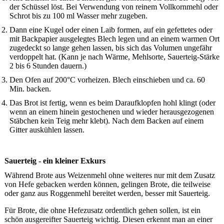
der Schüssel löst. Bei Verwendung von reinem Vollkornmehl oder
Schrot bis zu 100 ml Wasser mehr zugeben.
Dann eine Kugel oder einen Laib formen, auf ein gefettetes oder
mit Backpapier ausgelegtes Blech legen und an einem warmen Ort
zugedeckt so lange gehen lassen, bis sich das Volumen ungefähr
verdoppelt hat. (Kann je nach Wärme, Mehlsorte, Sauerteig-Stärke
2 bis 6 Stunden dauern.)
Den Ofen auf 200°C vorheizen. Blech einschieben und ca. 60
Min. backen.
Das Brot ist fertig, wenn es beim Daraufklopfen hohl klingt (oder
wenn an einem hinein gestochenen und wieder herausgezogenen
Stäbchen kein Teig mehr klebt). Nach dem Backen auf einem
Gitter auskühlen lassen.
Sauerteig - ein kleiner Exkurs
Während Brote aus Weizenmehl ohne weiteres nur mit dem Zusatz
von Hefe gebacken werden können, gelingen Brote, die teilweise
oder ganz aus Roggenmehl bereitet werden, besser mit Sauerteig.
Für Brote, die ohne Hefezusatz ordentlich gehen sollen, ist ein
schön ausgereifter Sauerteig wichtig. Diesen erkennt man an einer