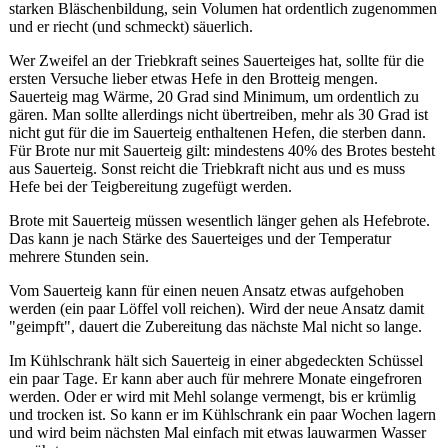
starken Bläschenbildung, sein Volumen hat ordentlich zugenommen
und er riecht (und schmeckt) säuerlich.
Wer Zweifel an der Triebkraft seines Sauerteiges hat, sollte für die
ersten Versuche lieber etwas Hefe in den Brotteig mengen.
Sauerteig mag Wärme, 20 Grad sind Minimum, um ordentlich zu
gären. Man sollte allerdings nicht übertreiben, mehr als 30 Grad ist
nicht gut für die im Sauerteig enthaltenen Hefen, die sterben dann.
Für Brote nur mit Sauerteig gilt: mindestens 40% des Brotes besteht
aus Sauerteig. Sonst reicht die Triebkraft nicht aus und es muss
Hefe bei der Teigbereitung zugefügt werden.
Brote mit Sauerteig müssen wesentlich länger gehen als Hefebrote.
Das kann je nach Stärke des Sauerteiges und der Temperatur
mehrere Stunden sein.
Vom Sauerteig kann für einen neuen Ansatz etwas aufgehoben
werden (ein paar Löffel voll reichen). Wird der neue Ansatz damit
"geimpft", dauert die Zubereitung das nächste Mal nicht so lange.
Im Kühlschrank hält sich Sauerteig in einer abgedeckten Schüssel
ein paar Tage. Er kann aber auch für mehrere Monate eingefroren
werden. Oder er wird mit Mehl solange vermengt, bis er krümlig
und trocken ist. So kann er im Kühlschrank ein paar Wochen lagern
und wird beim nächsten Mal einfach mit etwas lauwarmen Wasser